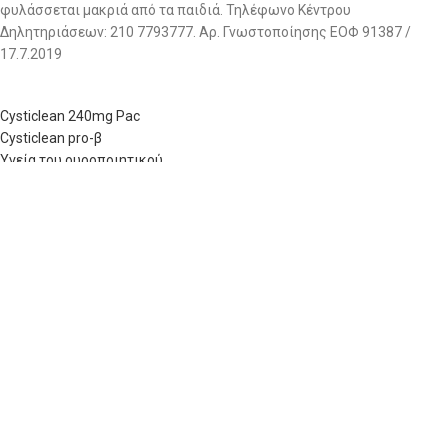
φυλάσσεται μακριά από τα παιδιά. Τηλέφωνο Κέντρου
Δηλητηριάσεων: 210 7793777. Αρ. Γνωστοποίησης ΕΟΦ 91387 /
17.7.2019
Cysticlean 240mg Pac
Cysticlean pro-β
Υγεία του ουροποιητικού
Κλινικές μελέτες
Ανασκοπήσεις
Συχνές ερωτήσεις
Επικοινωνία
©Copyright 2025 - STILVI PHARMACEUTICALS S.A. All rights reserved.
Κατασκευή Ιστοσελίδων Site as you GO: Falcon από Hellenic
Technologies
Facebook
Instagram
Ελληνικά