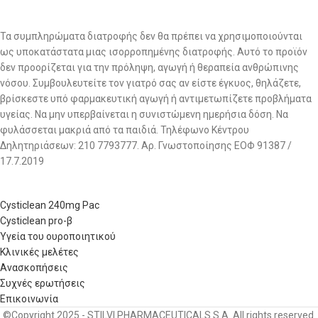
Τα συμπληρώματα διατροφής δεν θα πρέπει να χρησιμοποιούνται
ως υποκατάστατα μιας ισορροπημένης διατροφής. Αυτό το προϊόν
δεν προορίζεται για την πρόληψη, αγωγή ή θεραπεία ανθρώπινης
νόσου. Συμβουλευτείτε τον γιατρό σας αν είστε έγκυος, θηλάζετε,
βρίσκεστε υπό φαρμακευτική αγωγή ή αντιμετωπίζετε προβλήματα
υγείας. Να μην υπερβαίνεται η συνιστώμενη ημερήσια δόση. Να
φυλάσσεται μακριά από τα παιδιά. Τηλέφωνο Κέντρου
Δηλητηριάσεων: 210 7793777. Αρ. Γνωστοποίησης ΕΟΦ 91387 /
17.7.2019
Cysticlean 240mg Pac
Cysticlean pro-β
Υγεία του ουροποιητικού
Κλινικές μελέτες
Ανασκοπήσεις
Συχνές ερωτήσεις
Επικοινωνία
©Copyright 2025 - STILVI PHARMACEUTICALS S.A. All rights reserved.